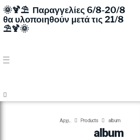
🌞🍹⛱️ Παραγγελίες 6/8-20/8
θα υλοποιηθούν μετά τις 21/8
⛱️🍹🌞
Αρχι...
Products
album
album