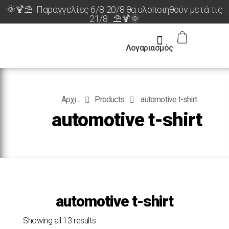
🌞🍹⛱️ Παραγγελίες 6/8-20/8 θα υλοποιηθούν μετά τις
21/8 ⛱️🍹🌞
Λογαριασμός
Αρχι...
Products
automotive t-shirt
automotive t-shirt
automotive t-shirt
Showing all 13 results