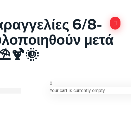
αραγγελίες 6/8-
υλοποιηθούν μετά
⛱️🍹🌞
0
Your cart is currently empty.