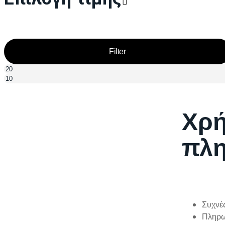
Filter
Χρή
πλη
Συχνέ
Πληρω