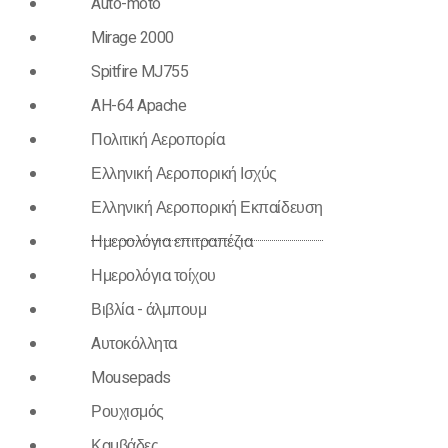
Auto-moto
Mirage 2000
Spitfire MJ755
AH-64 Apache
Πολιτική Αεροπορία
Ελληνική Αεροπορική Ισχύς
Ελληνική Αεροπορική Εκπαίδευση
Ημερολόγια επιτραπέζια
Ημερολόγια τοίχου
Βιβλία - άλμπουμ
Aυτοκόλλητα
Mousepads
Ρουχισμός
Καμβάδες