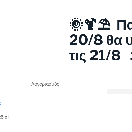
🌞🍹⛱️ Π
20/8 θα 
τις 21/8 
Λογαριασμός
ς
έδιο!