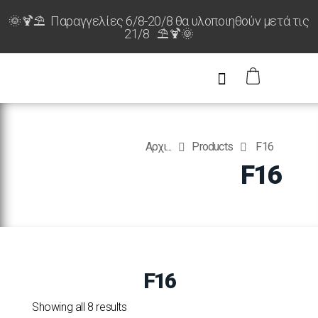
🌞🍹⛱️ Παραγγελίες 6/8-20/8 θα υλοποιηθούν μετά τις
21/8 ⛱️🍹🌞
Αρχι...
Products
F16
F16
F16
Showing all 8 results