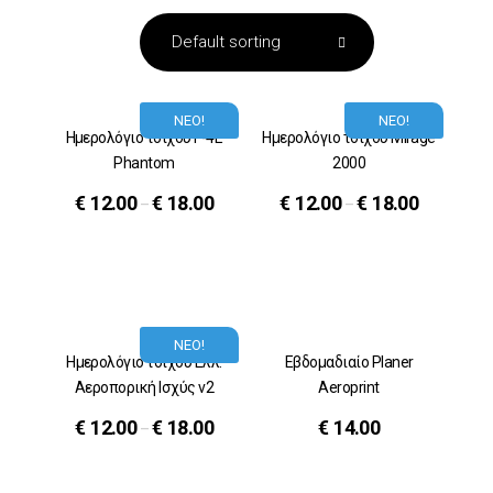
ΝΕΟ!
ΝΕΟ!
Ημερολόγιο τοίχου F-4E
Ημερολόγιο τοίχου Mirage
Phantom
2000
€
12.00
€
18.00
€
12.00
€
18.00
–
–
ΝΕΟ!
Ημερολόγιο τοίχου Ελλ.
Εβδομαδιαίο Planer
Αεροπορική Ισχύς v2
Aeroprint
€
12.00
€
18.00
€
14.00
–