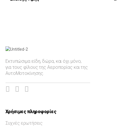
Ζεύς
Rafale
Τοπ Γκαν
Price:
—
Phantom
Auto-Moto
Filter
Mirage 2000
Spitfire MJ755
Εκτυπώσιμα είδη, δώρα, και όχι μόνο,
για τους φίλους της Αεροπορίας και της
AH-64 Apache
ΑυτοΜοτοκίνησης.
Πολιτική Αεροπορία
Ελληνική Αεροπορική Ισχύς
Ελληνική Αεροπορική Εκπαίδευση
Ημερολόγια Επιτραπέζια
Χρήσιμες πληροφορίες
Ημερολόγια Τοίχου
Συχνές ερωτήσεις
Βιβλία - Άλμπουμ