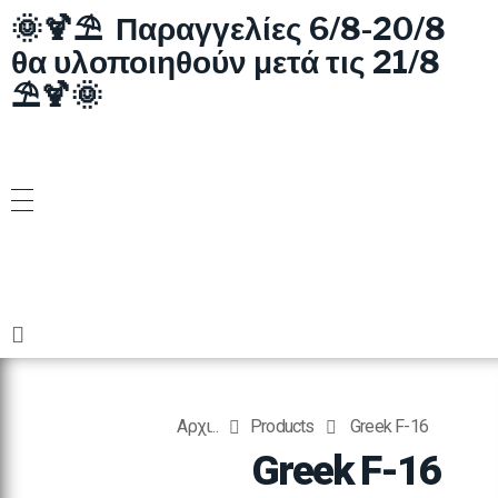
🌞🍹⛱️ Παραγγελίες 6/8-20/8
θα υλοποιηθούν μετά τις 21/8
⛱️🍹🌞
Αρχι...
Products
Greek F-16
Greek F-16