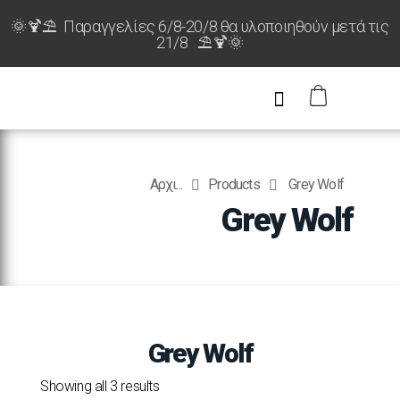
🌞🍹⛱️ Παραγγελίες 6/8-20/8 θα υλοποιηθούν μετά τις
21/8 ⛱️🍹🌞
Αρχι...
Products
Grey Wolf
Grey Wolf
Grey Wolf
Showing all 3 results