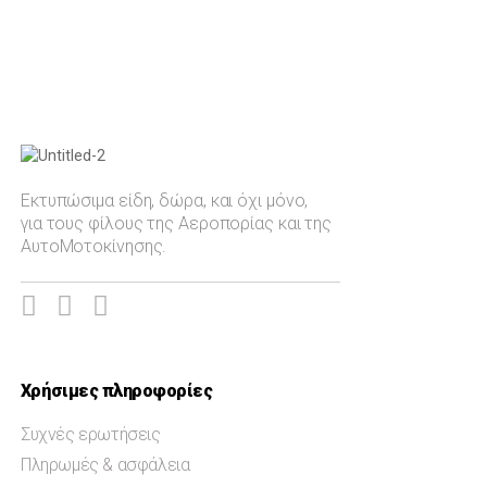
Rafale
Τοπ Γκαν
Phantom
Filter
Auto-Moto
Mirage 2000
Spitfire MJ755
Εκτυπώσιμα είδη, δώρα, και όχι μόνο,
για τους φίλους της Αεροπορίας και της
AH-64 Apache
ΑυτοΜοτοκίνησης.
Πολιτική Αεροπορία
Ελληνική Αεροπορική Ισχύς
Ελληνική Αεροπορική Εκπαίδευση
Ημερολόγια Επιτραπέζια
Χρήσιμες πληροφορίες
Ημερολόγια Τοίχου
Συχνές ερωτήσεις
Βιβλία - Άλμπουμ
Πληρωμές & ασφάλεια
Aυτοκόλλητα