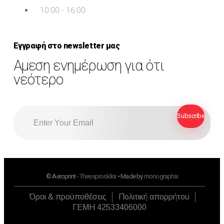
10:00 - 16:00
Εγγραφή στο newsletter μας
Αμεση ενημέρωση για ότι
νεότερο
© Aeroprint -
Thessprosklisi
• Made by
monographix
Όροι & προϋποθέσεις
Πολιτική απορρήτου
ΓΕΜΗ 42533406000