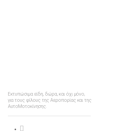
Εκτυπώσιμα είδη, δώρα, και όχι μόνο,
για τους φίλους της Αεροπορίας και της
ΑυτοΜοτοκίνησης.