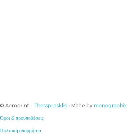
info@aeroprint.shop
+30 2313 252 001
10:00 - 16:00
Εγγραφή στο newsletter μας
Αμεση ενημέρωση για ότι νεότερο
© Aeroprint -
Thessprosklisi
• Made by
monographix
Όροι & προϋποθέσεις
Πολιτική απορρήτου