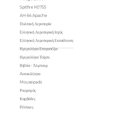
Spitfire MJ755
AH-64 Apache
Πολιτική Αεροπορία
Ελληνική Αεροπορική Ισχύς
Ελληνική Αεροπορική Εκπαίδευση
Ημερολόγια Επιτραπέζια
Ημερολόγια Τοίχου
Βιβλία - Άλμπουμ
Aυτοκόλλητα
Mousepads
Ρουχισμός
Καμβάδες
Ρέπλικες