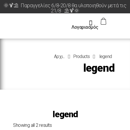
🌞🍹⛱️ Παραγγελίες 6/8-20/8 θα υλοποιηθούν μετά τις
21/8 ⛱️🍹🌞
Λογαριασμός
Αρχι...
Products
legend
legend
legend
Showing all 2 results