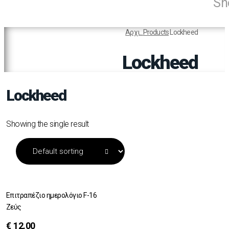
Sh
Αρχι...
Products
Lockheed
Lockheed
Lockheed
Showing the single result
Επιτραπέζιο ημερολόγιο F-16
Ζεύς
€
12.00