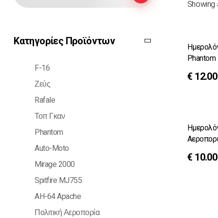
Showing a
Κατηγορίες Προϊόντων
Ημερολόγ
Phantom
F-16
€
12.00
Ζεύς
Rafale
Τοπ Γκαν
Ημερολόγ
Phantom
Αεροπορι
Auto-Moto
€
10.00
Mirage 2000
Spitfire MJ755
AH-64 Apache
Πολιτική Αεροπορία