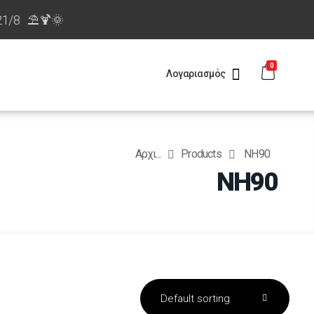
21/8 ⛱️🍹🌞
0
Λογαριασμός
Αρχι...
Products
NH90
NH90