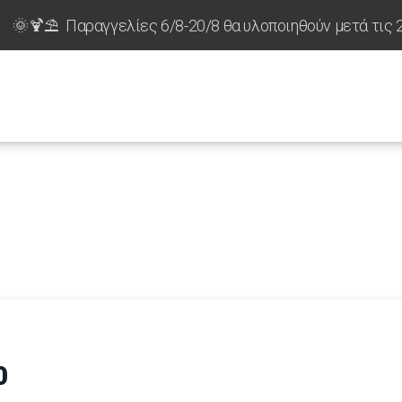
🌞🍹⛱️ Παραγγελίες 6/8-20/8 θα υλοποιηθούν μετά τις 
0