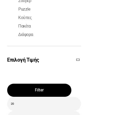
Σουβέρ
Puzzle
Κούπες
Πακέτα
Διάφορα
Επιλογή Τιμής
Filter