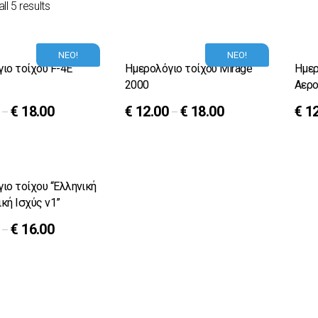
ll 5 results
ΝΕΟ!
ΝΕΟ!
ιο τοίχου F-4E
Ημερολόγιο τοίχου Mirage
Ημερ
2000
Αερο
€
18.00
€
12.00
€
18.00
€
1
–
–
ιο τοίχου “Ελληνική
κή Ισχύς v1”
€
16.00
–