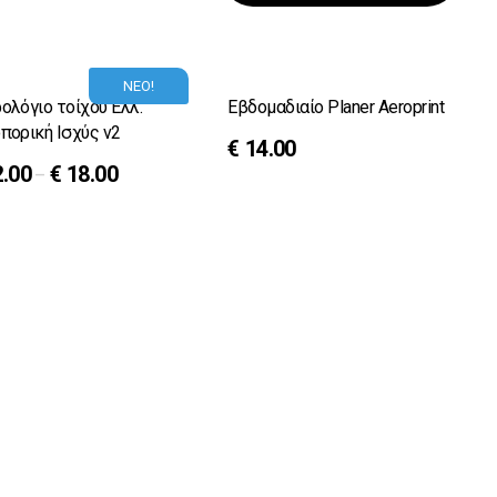
ΝΕΟ!
ολόγιο τοίχου Ελλ.
Εβδομαδιαίο Planer Aeroprint
πορική Ισχύς v2
€
14.00
2.00
€
18.00
–