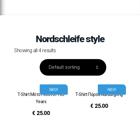
Nordschleife style
Showing all 4 results
ΝΕΟ!
ΝΕΟ!
T-Shirt Μότο Γκούτσι 105
T-Shirt Πόρσε Nurburgring
Years
€
25.00
€
25.00