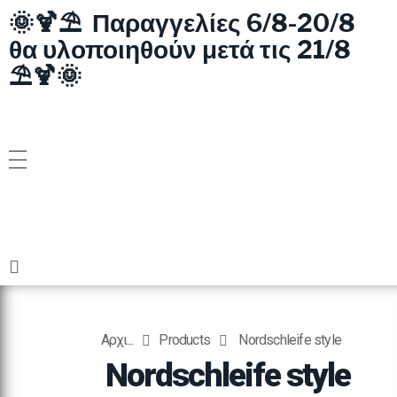
🌞🍹⛱️ Παραγγελίες 6/8-20/8
θα υλοποιηθούν μετά τις 21/8
⛱️🍹🌞
Αρχι...
Products
Nordschleife style
Nordschleife style