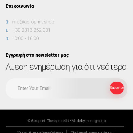
Επικοινωνία
info@aeroprint.shop
+30 2313 252 001
10:00 - 16:00
Εγγραφή στο newsletter μας
Αμεση ενημέρωση για ότι νεότερο
© Aeroprint -
Thessprosklisi
• Made by
monographix