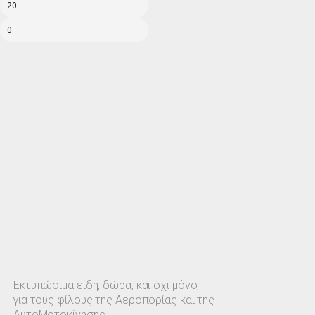
Εκτυπώσιμα είδη, δώρα, και όχι μόνο,
για τους φίλους της Αεροπορίας και της
ΑυτοΜοτοκίνησης.