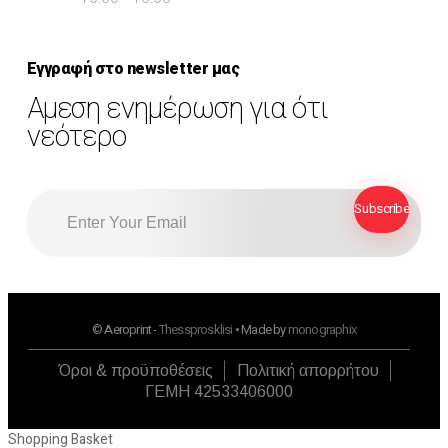
Εγγραφή στο newsletter μας
Αμεση ενημέρωση για ότι
νεότερο
© Aeroprint -
Thessprosklisi
• Made by
monographix
Όροι & προϋποθέσεις
Πολιτική απορρήτου
ΓΕΜΗ 42533406000
Shopping Basket