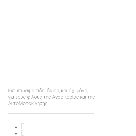
Εκτυπώσιμα είδη, δώρα, και όχι μόνο,
για τους φίλους της Αεροπορίας και της
ΑυτοΜοτοκίνησης.