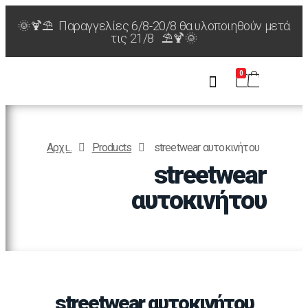
🌞🍹⛱️ Παραγγελίες 6/8-20/8 θα υλοποιηθούν μετά
τις 21/8 ⛱️🍹🌞
0
Αρχι...
Products
streetwear αυτοκινήτου
streetwear
αυτοκινήτου
streetwear αυτοκινήτου