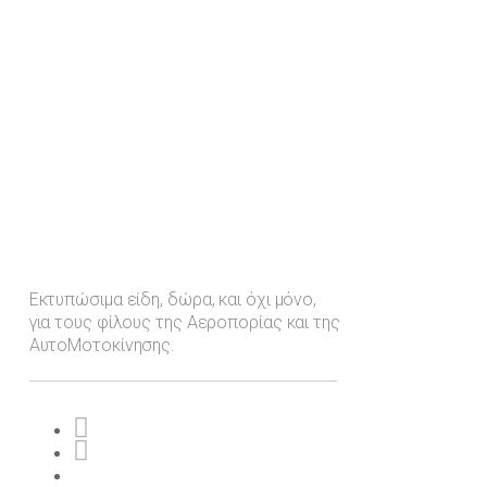
Εκτυπώσιμα είδη, δώρα, και όχι μόνο,
για τους φίλους της Αεροπορίας και της
ΑυτοΜοτοκίνησης.