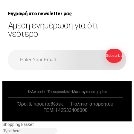
Εγγραφή στο newsletter μας
Αμεση ενημέρωση για ότι
νεότερο
© Aeroprint -
Thessprosklisi
• Made by
monographix
Όροι & προϋποθέσεις
Πολιτική απορρήτου
ΓΕΜΗ 42533406000
Shopping Basket