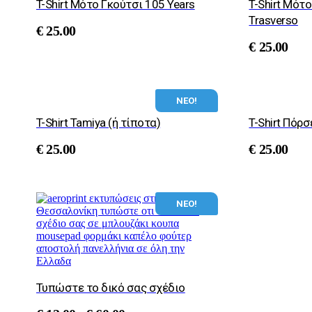
T-Shirt Μότο Γκούτσι 105 Years
T-Shirt Μότ
Trasverso
€
25.00
€
25.00
ΝΕΟ!
T-Shirt Tamiya (ή τίποτα)
T-Shirt Πόρσ
€
25.00
€
25.00
ΝΕΟ!
Τυπώστε το δικό σας σχέδιο