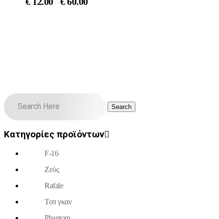
€
12.00
€
60.00
–
Κατηγορίες προϊόντων
F-16
Ζεύς
Rafale
Τοπ γκαν
Phantom