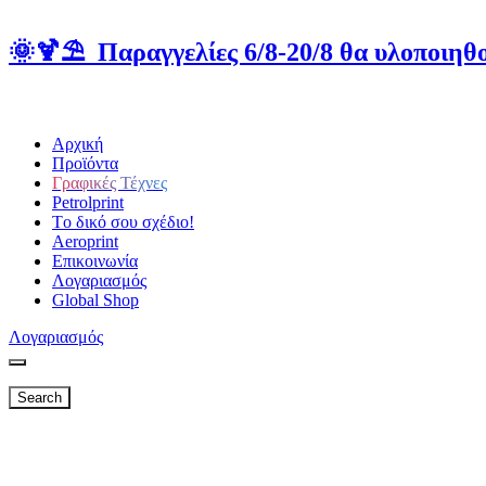
🌞🍹⛱️ Παραγγελίες 6/8-20/8 θα υλοποιηθο
Αρχική
Προϊόντα
Γραφικές Τέχνες
Petrolprint
Tο δικό σου σχέδιο!
Aeroprint
Επικοινωνία
Λογαριασμός
Global Shop
Λογαριασμός