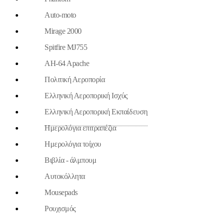
Auto-moto
Mirage 2000
Spitfire MJ755
AH-64 Apache
Πολιτική Αεροπορία
Ελληνική Αεροπορική Ισχύς
Ελληνική Αεροπορική Εκπαίδευση
Ημερολόγια επιτραπέζια
Ημερολόγια τοίχου
Βιβλία - άλμπουμ
Aυτοκόλλητα
Mousepads
Ρουχισμός