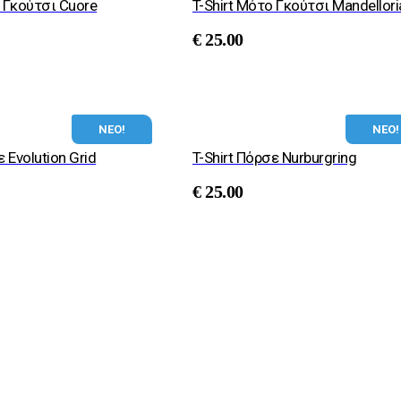
ο Γκούτσι Cuore
T-Shirt Μότο Γκούτσι Mandellori
€
25.00
ΝΕΟ!
ΝΕΟ!
ε Evolution Grid
T-Shirt Πόρσε Nurburgring
€
25.00