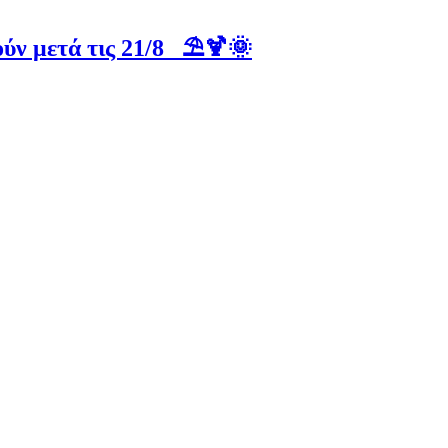
ύν μετά τις 21/8 ⛱️🍹🌞