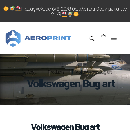
Παραγγελίες 6/8-20/8 θα υλοποιηθούν μετά τις
21/8
Αρχι...
Products
Volkswagen Bug art
Volkswagen Bug art
Volkswagen Bug art