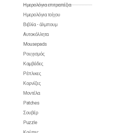
Ημερολόγια επιτραπέζια
Ημερολόγια τοίχου
Βιβλία - άλμπουμ
Aυτοκόλλητα
Mousepads
Ρουχισμός
Καμβάδες
Ρέπλικες
Κορνίζες
Μοντέλα
Patches
Σουβέρ
Puzzle
Κούπες