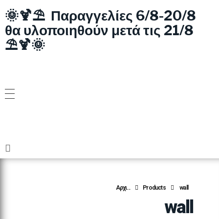
🌞🍹⛱️ Παραγγελίες 6/8-20/8
θα υλοποιηθούν μετά τις 21/8
⛱️🍹🌞
Αρχι...
Products
wall
wall