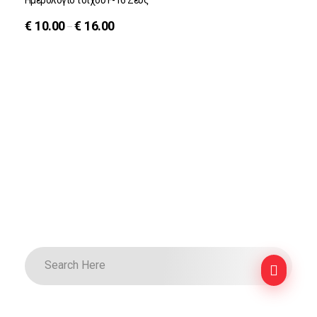
Ημερολόγιο τοίχου F-16 Ζεύς
€
10.00
€
16.00
–