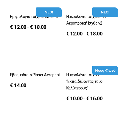
ΝΕΟ!
ΝΕΟ!
Ημερολόγιο τοίχου Rafale v2
Ημερολόγιο τοίχου Ελλ.
Αεροπορική Ισχύς v2
€
12.00
€
18.00
–
€
12.00
€
18.00
–
Νέες Φωτό
Εβδομαδιαίο Planer Aeroprint
Ημερολόγιο τοίχου
“Εκπαιδεύοντας τους
€
14.00
Καλύτερους”
€
10.00
€
16.00
–