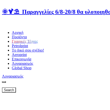
🌞🍹⛱️ Παραγγελίες 6/8-20/8 θα υλοποιηθο
Αρχική
Προϊόντα
Γραφικές Τέχνες
Petrolprint
Tο δικό σου σχέδιο!
Aeroprint
Επικοινωνία
Λογαριασμός
Global Shop
Λογαριασμός