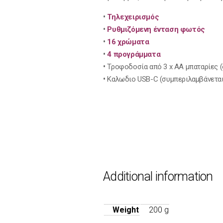
•
Τηλεχειρισμός
•
Ρυθμιζόμενη ένταση φωτός
•
16 χρώματα
•
4 προγράμματα
•
Τροφοδοσία από 3 x ΑΑ μπαταρίες (
•
Kαλωδιο USB-C (συμπεριλαμβάνεται
Additional information
Weight
200 g