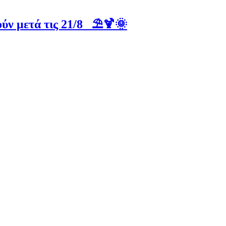
ύν μετά τις 21/8 ⛱️🍹🌞