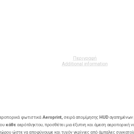
Περιγραφή
Additional information
αεροπορικά φωτιστικά
Aeroprint,
σειρά απομίμησης
HUD
αγαπημένων 
ρου
κάθε
αερόπληκτου, προσθέτει μια έξυπνη και άμεση αεροπορική ν
χώρου ώστε να αποφύγουμε και τυχόν γκρίνιες από άμπαλες συγκατοί