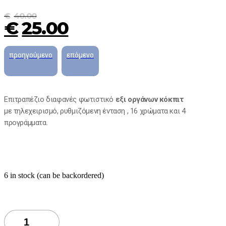
€
40.00
€
25.00
Επιτραπέζιο διαφανές φωτιστικό
εξι οργάνων κόκπιτ
με τηλεχειρισμό, ρυθμιζόμενη ένταση , 16 χρώματα και 4
προγράμματα.
6 in stock (can be backordered)
Oργανα
κόκπιτ