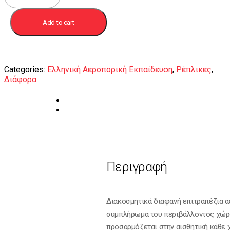
|
Eπιτραπέζιο
Add to cart
φωτιστικό
quantity
Categories:
Ελληνική Αεροπορική Εκπαίδευση
,
Ρέπλικες
,
Διάφορα
Περιγραφή
Διακοσμητικά διαφανή επιτραπέζια 
συμπλήρωμα του περιβάλλοντος χώ
προσαρμόζεται στην αισθητική κάθε 