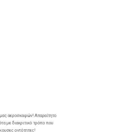
μας αεροσκαφών! Απαραίτητο
ότα με διακριτικό τρόπο που
κουσες οντότητες!