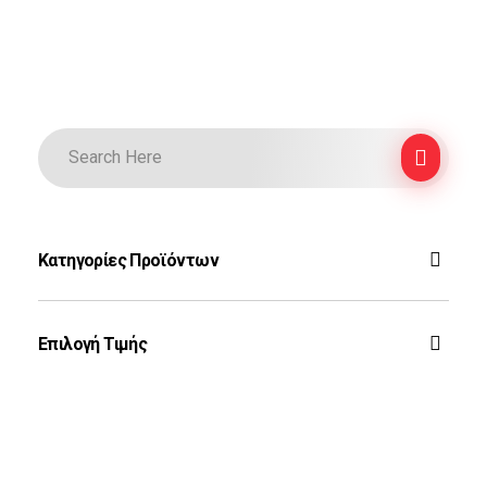
Κατηγορίες Προϊόντων
F-16
Επιλογή Τιμής
Ζεύς
Rafale
€10
€30
Τοπ Γκαν
Price:
—
Phantom