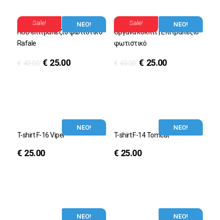
Sale!
Sale!
ΝΕΟ!
ΝΕΟ!
HUD επιτραπέζιο φωτιστικό
Oργανα κόκπιτ | Eπιτραπέζιο
Rafale
φωτιστικό
€
25.00
€
25.00
€
40.00
€
40.00
ΝΕΟ!
ΝΕΟ!
T-shirt F-16 Viper
T-shirt F-14 Tomcat
€
25.00
€
25.00
ΝΕΟ!
ΝΕΟ!