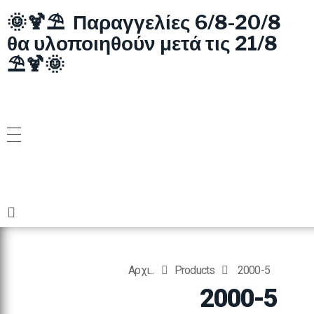
🌞🍹⛱️ Παραγγελίες 6/8-20/8
θα υλοποιηθούν μετά τις 21/8
⛱️🍹🌞
Αρχι...
Products
2000-5
2000-5