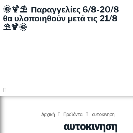
🌞🍹⛱️ Παραγγελίες 6/8-20/8
θα υλοποιηθούν μετά τις 21/8
⛱️🍹🌞
Αρχική
Προϊόντα
αυτοκινηση
αυτοκινηση