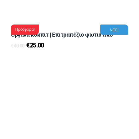
Προσφορά!
ΝΕΟ!
Oργανα κόκπιτ | Eπιτραπέζιο φωτιστικό
€
25.00
€
40.00