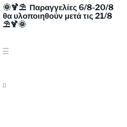
🌞🍹⛱️ Παραγγελίες 6/8-20/8
θα υλοποιηθούν μετά τις 21/8
⛱️🍹🌞
ΝΕΟ!