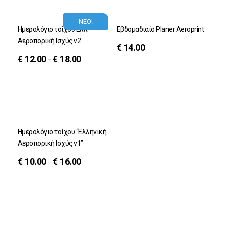
ΝΕΟ!
Ημερολόγιο τοίχου Ελλ.
Εβδομαδιαίο Planer Aeroprint
Αεροπορική Ισχύς v2
€
14.00
€
12.00
€
18.00
–
Ημερολόγιο τοίχου “Ελληνική
Αεροπορική Ισχύς v1”
€
10.00
€
16.00
–