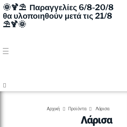
🌞🍹⛱️ Παραγγελίες 6/8-20/8
θα υλοποιηθούν μετά τις 21/8
⛱️🍹🌞
Αρχική
Προϊόντα
Λάρισα
Λάρισα