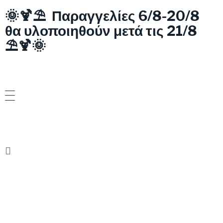
🌞🍹⛱️ Παραγγελίες 6/8-20/8
θα υλοποιηθούν μετά τις 21/8
⛱️🍹🌞
ΝΕΟ!