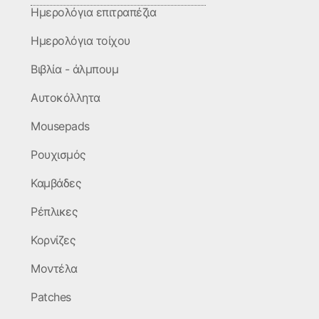
Ημερολόγια επιτραπέζια
Ημερολόγια τοίχου
Βιβλία - άλμπουμ
Aυτοκόλλητα
Mousepads
Ρουχισμός
Καμβάδες
Ρέπλικες
Κορνίζες
Μοντέλα
Patches