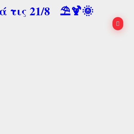
ά τις 21/8 ⛱️🍹🌞