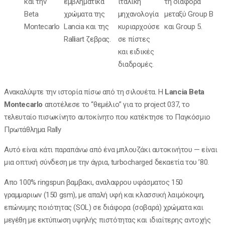
και την
εμβληματικά
ιταλική
τη διαφορά
Beta
χρώματα της
μηχανολογία
μεταξύ Group B
Montecarlo
Lancia και της
κυριαρχούσε
και Group 5.
Ralliart ζεβρας.
σε πίστες
και ειδικές
διαδρομές.
Ανακαλύψτε την ιστορία πίσω από τη σιλουέτα. Η
Lancia Beta
Montecarlo
αποτέλεσε το “θεμέλιο” για το project 037, το
τελευταίο πισωκίνητο αυτοκίνητο που κατέκτησε το Παγκόσμιο
Πρωτάθλημα Rally
Αυτό είναι κάτι παραπάνω από ένα μπλουζάκι αυτοκινήτου — είναι
μια οπτική σύνδεση με την άγρια, turbocharged δεκαετία του ’80.
Απο 100% ringspun βαμβακι, αναλαφρου υφάσματος 150
γραμμαριων (150 gsm), με απαλή υφή και κλασσική λαιμόκοψη,
επώνυμης ποιότητας (SOL) σε διάφορα (σοβαρά) χρώματα και
μεγέθη με εκτύπωση υψηλής πιστότητας και ιδιαίτερης αντοχής