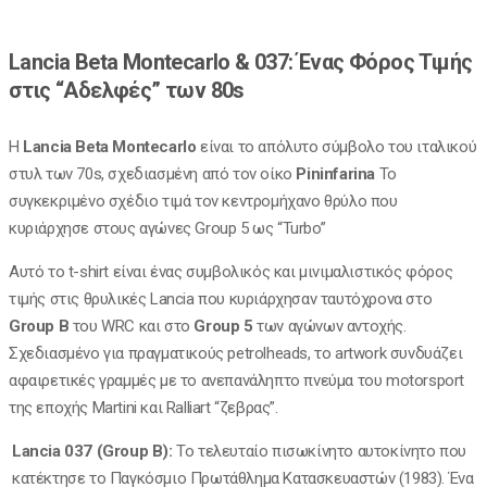
Lancia Beta Montecarlo & 037: Ένας Φόρος Τιμής
στις “Αδελφές” των 80s
Η
Lancia Beta Montecarlo
είναι το απόλυτο σύμβολο του ιταλικού
στυλ των 70s, σχεδιασμένη από τον οίκο
Pininfarina
Το
συγκεκριμένο σχέδιο τιμά τον κεντρομήχανο θρύλο που
κυριάρχησε στους αγώνες Group 5 ως “Turbo”
Αυτό το t-shirt είναι ένας συμβολικός και μινιμαλιστικός φόρος
τιμής στις θρυλικές Lancia που κυριάρχησαν ταυτόχρονα στο
Group B
του WRC και στο
Group 5
των αγώνων αντοχής.
Σχεδιασμένο για πραγματικούς petrolheads, το artwork συνδυάζει
αφαιρετικές γραμμές με το ανεπανάληπτο πνεύμα του motorsport
της εποχής Martini και Ralliart “ζεβρας”.
Lancia 037 (Group B):
Το τελευταίο πισωκίνητο αυτοκίνητο που
κατέκτησε το Παγκόσμιο Πρωτάθλημα Κατασκευαστών (1983). Ένα