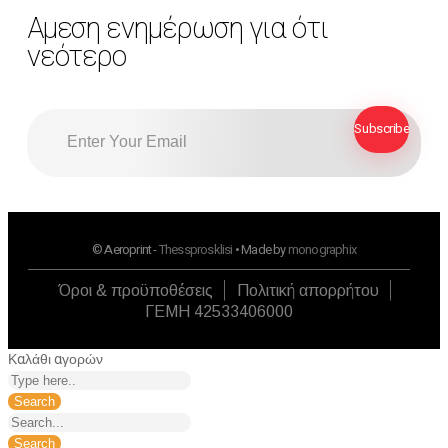
Αμεση ενημέρωση για ότι
νεότερο
© Aeroprint -
Thessprosklisi
• Made by
monographix
Όροι & προϋποθέσεις
Πολιτική απορρήτου
ΓΕΜΗ 42533406000
Καλάθι αγορών