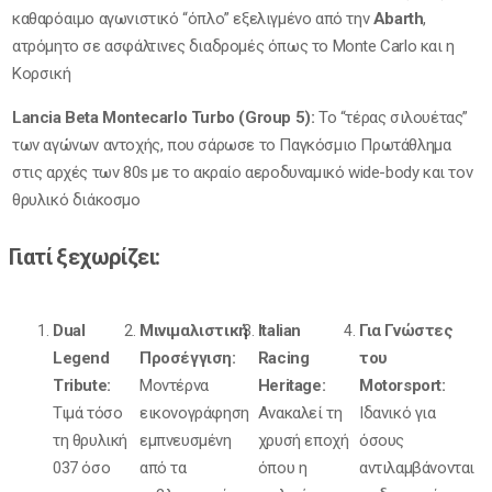
καθαρόαιμο αγωνιστικό “όπλο” εξελιγμένο από την
Abarth
,
ατρόμητο σε ασφάλτινες διαδρομές όπως το Monte Carlo και η
Κορσική
Lancia Beta Montecarlo Turbo (Group 5):
Το “τέρας σιλουέτας”
των αγώνων αντοχής, που σάρωσε το Παγκόσμιο Πρωτάθλημα
στις αρχές των 80s με το ακραίο αεροδυναμικό wide-body και τον
θρυλικό διάκοσμο
Γιατί ξεχωρίζει:
Dual
Μινιμαλιστική
Italian
Για Γνώστες
Legend
Προσέγγιση:
Racing
του
Tribute:
Μοντέρνα
Heritage:
Motorsport:
Τιμά τόσο
εικονογράφηση
Ανακαλεί τη
Ιδανικό για
τη θρυλική
εμπνευσμένη
χρυσή εποχή
όσους
037 όσο
από τα
όπου η
αντιλαμβάνονται