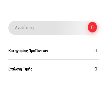
Κατηγορίες Προϊόντων
F-16
Επιλογή Τιμής
Ζεύς
Rafale
Τοπ Γκαν
Phantom
Φιλτράρισμα
Auto-Moto