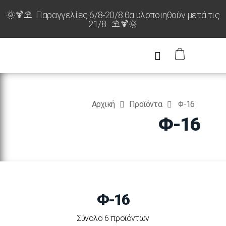
🌞🍹⛱️ Παραγγελίες 6/8-20/8 θα υλοποιηθούν μετά τις
21/8 ⛱️🍹🌞
Αρχική
Προϊόντα
Φ-16
Φ-16
Φ-16
Σύνολο 6 προϊόντων