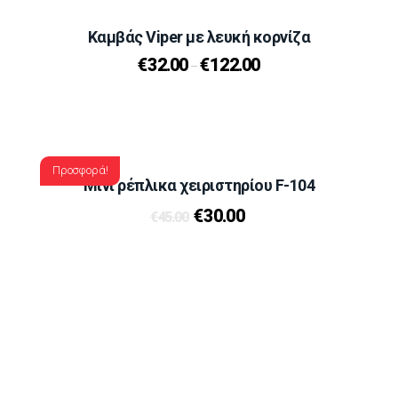
Καμβάς Viper με λευκή κορνίζα
€
32.00
€
122.00
–
Προσφορά!
Μίνι ρέπλικα χειριστηρίου F-104
€
30.00
€
45.00