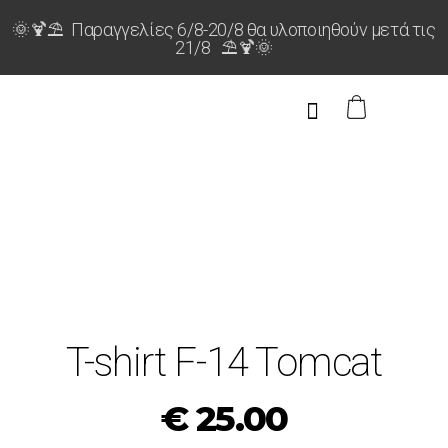
🌞🍹⛱️ Παραγγελίες 6/8-20/8 θα υλοποιηθούν μετά τις
21/8 ⛱️🍹🌞
ΝΕΟ!
T-shirt F-14 Tomcat
€
25.00