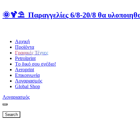
🌞🍹⛱️ Παραγγελίες 6/8-20/8 θα υλοποιηθο
Αρχική
Προϊόντα
Γραφικές Τέχνες
Petrolprint
Tο δικό σου σχέδιο!
Aeroprint
Επικοινωνία
Λογαριασμός
Global Shop
Λογαριασμός