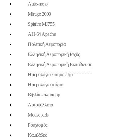
Auto-moto
Mirage 2000
Spitfire MJ755
AH-64 Apache
Πολιτική Αεροπορία
Ελληνική Αεροπορική Ισχύς
Ελληνική Αεροπορική Εκπαίδευση
Ημερολόγια επιτραπέζια
Ημερολόγια τοίχου
Βιβλία - άλμπουμ
Aυτοκόλλητα
Mousepads
Ρουχισμός
Καμβάδες