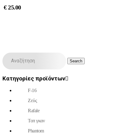
€
25.00
Κατηγορίες προϊόντων
F-16
Ζεύς
Rafale
Τοπ γκαν
Phantom