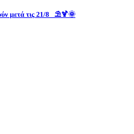
ύν μετά τις 21/8 ⛱️🍹🌞