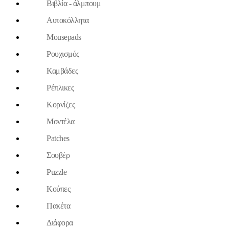
Βιβλία - άλμπουμ
Aυτοκόλλητα
Mousepads
Ρουχισμός
Καμβάδες
Ρέπλικες
Κορνίζες
Μοντέλα
Patches
Σουβέρ
Puzzle
Κούπες
Πακέτα
Διάφορα