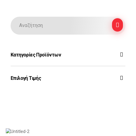
Κατηγορίες Προϊόντων
F-16
Επιλογή Τιμής
Ζεύς
Rafale
Τοπ Γκαν
Phantom
Φιλτράρισμα
Auto-Moto
Mirage 2000