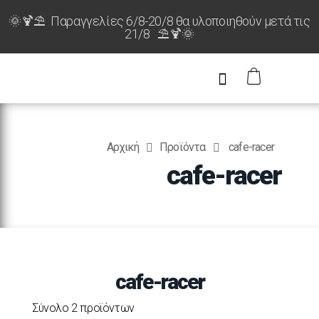
🌞🍹⛱️ Παραγγελίες 6/8-20/8 θα υλοποιηθούν μετά τις
21/8 ⛱️🍹🌞
Αρχική
Προϊόντα
cafe-racer
cafe-racer
cafe-racer
Σύνολο 2 προϊόντων