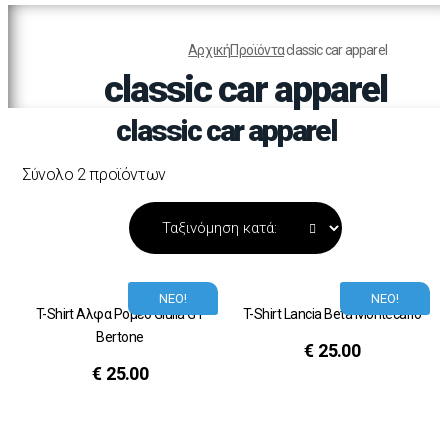
Αρχική
Προϊόντα
classic car apparel
classic car apparel
classic car apparel
Σύνολο 2 προϊόντων
ΝΕΟ!
ΝΕΟ!
T-Shirt Αλφα Ρομεο Giulia GT
T-Shirt Lancia Beta Montecarlo
Bertone
€
25.00
€
25.00