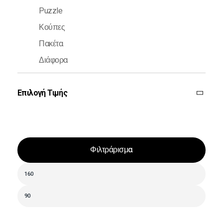
Puzzle
Κούπες
Πακέτα
Διάφορα
Επιλογή Τιμής
Φιλτράρισμα