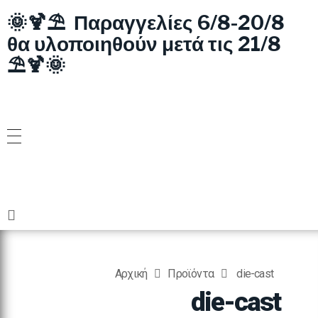
🌞🍹⛱️ Παραγγελίες 6/8-20/8
θα υλοποιηθούν μετά τις 21/8
⛱️🍹🌞
Αρχική
Προϊόντα
die-cast
die-cast