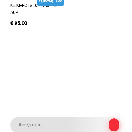
εξαντλημένο
Κιτ MENG LS-021 1/48 F-4E
AUP
€
95.00