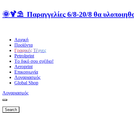
🌞🍹⛱️ Παραγγελίες 6/8-20/8 θα υλοποιηθο
Αρχική
Προϊόντα
Γραφικές Τέχνες
Petrolprint
Tο δικό σου σχέδιο!
Aeroprint
Επικοινωνία
Λογαριασμός
Global Shop
Λογαριασμός