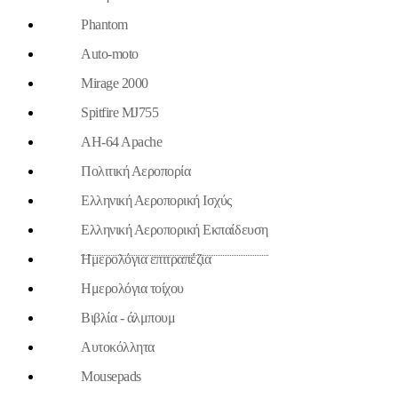
Phantom
Auto-moto
Mirage 2000
Spitfire MJ755
AH-64 Apache
Πολιτική Αεροπορία
Ελληνική Αεροπορική Ισχύς
Ελληνική Αεροπορική Εκπαίδευση
Ημερολόγια επιτραπέζια
Ημερολόγια τοίχου
Βιβλία - άλμπουμ
Aυτοκόλλητα
Mousepads