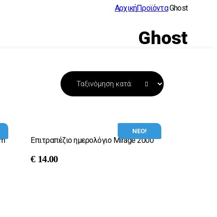
Αρχική
Προϊόντα
Ghost
Ghost
ΝΕΟ!
om
Επιτραπέζιο ημερολόγιο Μirage 2000
€
14.00