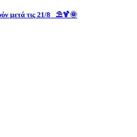
ύν μετά τις 21/8 ⛱️🍹🌞