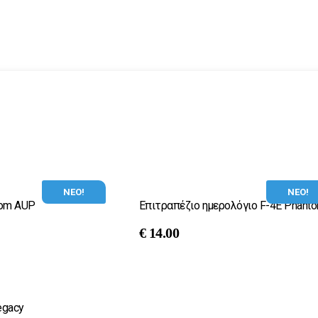
ΝΕΟ!
ΝΕΟ!
ntom AUP
Επιτραπέζιο ημερολόγιο F-4E Phant
€
14.00
egacy