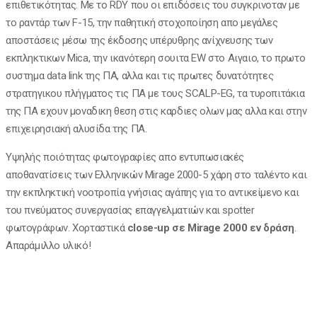
επιθετικότητας. Με το RDY που οι επιδόσεις του συγκρινοταν με
το ραντάρ των F-15, την παθητική στοχοποίηση απο μεγάλες
αποστάσεις μέσω της έκδοσης υπέρυθρης ανίχνευσης των
εκπληκτικων Μica, την ικανότερη σουιτα EW στο Αιγαιο, το πρωτο
συστημα data link της ΠΑ, αλλα και τις πρωτες δυνατότητες
στρατηγικου πλήγματος τις ΠΑ με τους SCALP-EG, τα τυροπιτάκια
της ΠΑ εχουν μοναδικη θεση στις καρδιες ολων μας αλλα και στην
επιχειρησιακή αλυσίδα της ΠΑ.
Υψηλής ποιότητας φωτογραφίες απο εντυπωσιακές
αποθανατίσεις των Ελληνικών Μirage 2000-5 χάρη στο ταλέντο και
την εκπληκτική νοοτροπία γνήσιας αγάπης για το αντικείμενο και
του πνεύματος συνεργασίας επαγγελματιών και spotter
φωτογράφων. Χορταστικά
close-up σε Mirage 2000 εν δράση
.
Απαράμιλλο υλικό!