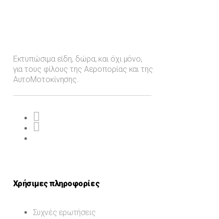
Εκτυπώσιμα είδη, δώρα, και όχι μόνο,
για τους φίλους της Αεροπορίας και της
ΑυτοΜοτοκίνησης.
Χρήσιμες πληροφορίες
Συχνές ερωτήσεις