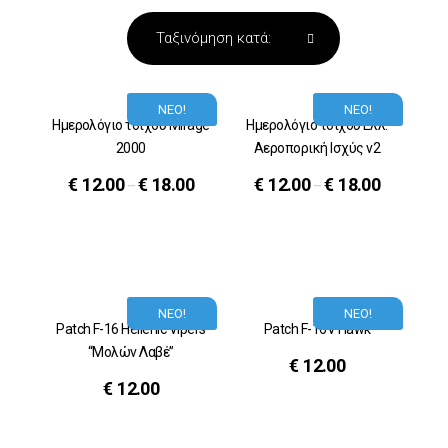
ΝΕΟ!
ΝΕΟ!
Ημερολόγιο τοίχου Mirage
Ημερολόγιο τοίχου Ελλ.
2000
Αεροπορική Ισχύς v2
€
12.00
€
18.00
€
12.00
€
18.00
–
–
ΝΕΟ!
ΝΕΟ!
Patch F-16 Hellenic Vipers
Patch F-16V Hawk
“Μολών Λαβέ”
€
12.00
€
12.00