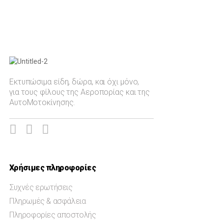
Τοπ Γκαν
Phantom
Φιλτράρισμα
Auto-Moto
Mirage 2000
Spitfire MJ755
Εκτυπώσιμα είδη, δώρα, και όχι μόνο,
για τους φίλους της Αεροπορίας και της
AH-64 Apache
ΑυτοΜοτοκίνησης.
Πολιτική Αεροπορία
Ελληνική Αεροπορική Ισχύς
Ελληνική Αεροπορική Εκπαίδευση
Ημερολόγια Επιτραπέζια
Χρήσιμες πληροφορίες
Ημερολόγια Τοίχου
Συχνές ερωτήσεις
Βιβλία - Άλμπουμ
Πληρωμές & ασφάλεια
Aυτοκόλλητα
Πληροφορίες αποστολής