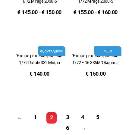
1/72 Mirage 2000-5
1/72 Mirage 2000-5
€
145.00
€
150.00
€
155.00
€
160.00
–
–
εξαντλημένο
ΝΕΟ!
Έτοιμα μεταλικά μοντέλα
Έτοιμο μεταλικό μοντέλο
1/72 Rafale 332 Μοίρα
1/72 F-16 336M ‘Ολυμπος
€
140.00
€
150.00
←
1
3
4
5
2
6
→