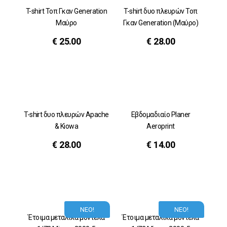
T-shirt Τοπ Γκαν Generation
T-shirt δυο πλευρών Τοπ
Μαύρο
Γκαν Generation (Μαύρο)
€
25.00
€
28.00
T-shirt δυο πλευρών Αpache
Εβδομαδιαίο Planer
& Kiowa
Aeroprint
€
28.00
€
14.00
ΝΕΟ!
ΝΕΟ!
Έτοιμα μεταλικά μοντέλα
Έτοιμα μεταλικά μοντέλα