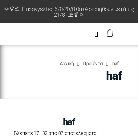
🌞🍹⛱️ Παραγγελίες 6/8-20/8 θα υλοποιηθούν μετά τις
21/8 ⛱️🍹🌞
Αρχική
Προϊόντα
haf
haf
haf
Βλέπετε 17–32 απο 87 αποτέλεσματα