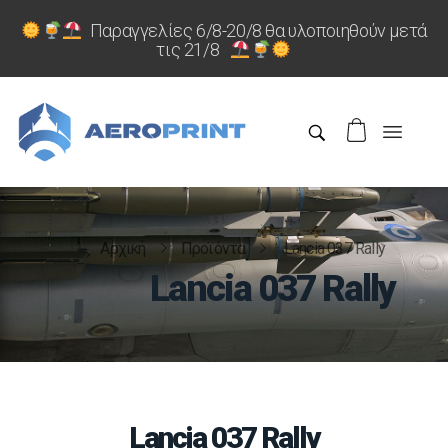
Παραγγελίες 6/8-20/8 θα υλοποιηθούν μετά
τις 21/8
Αρχική
Προϊόντα
Lancia 037 Rally
Lancia 037 Rally
Lancia 037 Rally