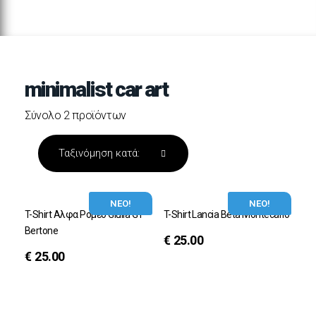
minimalist car art
Σύνολο 2 προϊόντων
ΝΕΟ!
ΝΕΟ!
T-Shirt Αλφα Ρομεο Giulia GT
T-Shirt Lancia Beta Montecarlo
Bertone
€
25.00
€
25.00