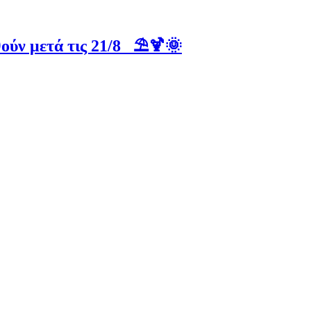
ούν μετά τις 21/8 ⛱️🍹🌞