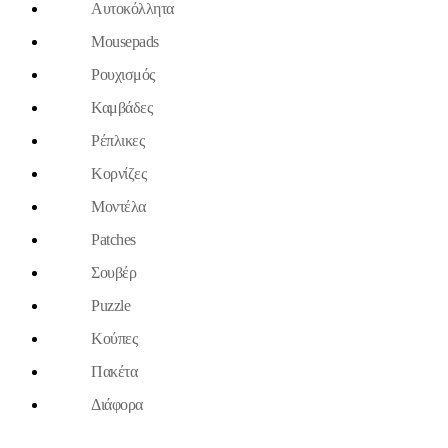
Aυτοκόλλητα
Mousepads
Ρουχισμός
Καμβάδες
Ρέπλικες
Κορνίζες
Μοντέλα
Patches
Σουβέρ
Puzzle
Κούπες
Πακέτα
Διάφορα