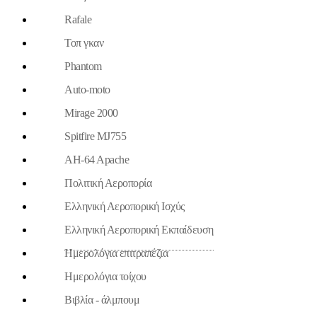
Rafale
Τοπ γκαν
Phantom
Auto-moto
Mirage 2000
Spitfire MJ755
AH-64 Apache
Πολιτική Αεροπορία
Ελληνική Αεροπορική Ισχύς
Ελληνική Αεροπορική Εκπαίδευση
Ημερολόγια επιτραπέζια
Ημερολόγια τοίχου
Βιβλία - άλμπουμ