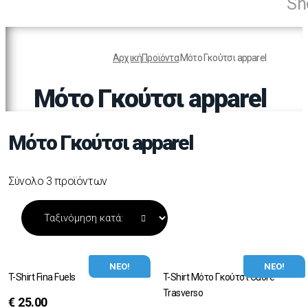
Sh
Αρχική
Προϊόντα
Μότο Γκούτσι apparel
Μότο Γκούτσι apparel
Μότο Γκούτσι apparel
Σύνολο 3 προϊόντων
ΝΕΟ!
ΝΕΟ!
T-Shirt Fina Fuels
T-Shirt Μότο Γκούτσι Cuore
Trasverso
€
25.00