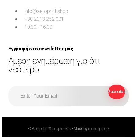
info@aeroprint.shop
+30 2313 252 001
10:00 - 16:00
Εγγραφή στο newsletter μας
Αμεση ενημέρωση για ότι
νεότερο
© Aeroprint -
Thessprosklisi
• Made by
monographix