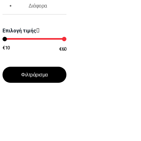
Διάφορα
Επιλογή τιμής
€10
€60
Τιμή:
—
Φιλτράρισμα