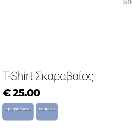
Sh
ΝΕΟ!
T-Shirt Σκαραβαίος
€
25.00