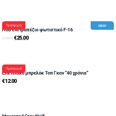
Προσφορά!
ΝΕΟ!
HUD επιτραπέζιο φωτιστικό F-16
€
25.00
€
40.00
Προσφορά!
Επετειακο μπρελόκ Τοπ Γκαν “40 χρόνια”
€
12.00