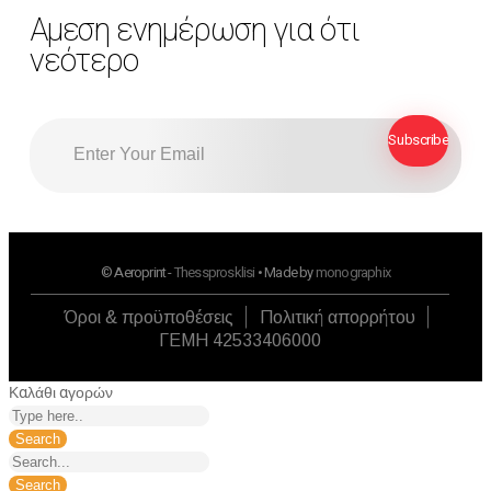
Αμεση ενημέρωση για ότι
νεότερο
© Aeroprint -
Thessprosklisi
• Made by
monographix
Όροι & προϋποθέσεις
Πολιτική απορρήτου
ΓΕΜΗ 42533406000
Καλάθι αγορών