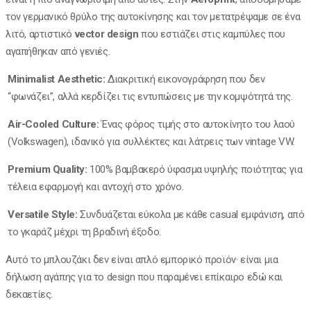
τον γερμανικό θρύλο της αυτοκίνησης και τον μετατρέψαμε σε ένα
λιτό, αρτιστικό
vector design
που εστιάζει στις καμπύλες που
αγαπήθηκαν από γενιές.
Minimalist Aesthetic:
Διακριτική εικονογράφηση που δεν
“φωνάζει”, αλλά κερδίζει τις εντυπώσεις με την κομψότητά της.
Air-Cooled Culture:
Ένας φόρος τιμής στο αυτοκίνητο του λαού
(Volkswagen), ιδανικό για συλλέκτες και λάτρεις των vintage VW.
Premium Quality:
100% βαμβακερό ύφασμα υψηλής ποιότητας για
τέλεια εφαρμογή και αντοχή στο χρόνο.
Versatile Style:
Συνδυάζεται εύκολα με κάθε casual εμφάνιση, από
το γκαράζ μέχρι τη βραδινή έξοδο.
Αυτό το μπλουζάκι δεν είναι απλό εμπορικό προϊόν· είναι μια
δήλωση αγάπης για το design που παραμένει επίκαιρο εδώ και
δεκαετίες.