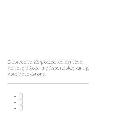
Εκτυπώσιμα είδη, δώρα, και όχι μόνο,
για τους φίλους της Αεροπορίας και της
ΑυτοΜοτοκίνησης.