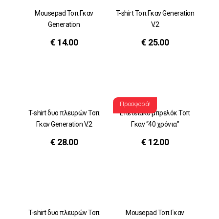
Mousepad Τοπ Γκαν
T-shirt Τοπ Γκαν Generation
Generation
V.2
€
14.00
€
25.00
Προσφορά!
T-shirt δυο πλευρών Τοπ
Επετειακο μπρελόκ Τοπ
Γκαν Generation V.2
Γκαν “40 χρόνια”
€
28.00
€
12.00
T-shirt δυο πλευρών Τοπ
Mousepad Τοπ Γκαν