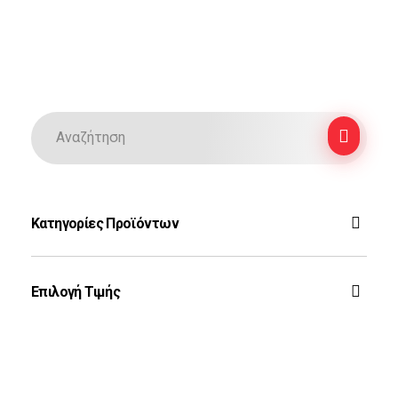
Κατηγορίες Προϊόντων
F-16
Επιλογή Τιμής
Ζεύς
Rafale
Τοπ Γκαν
Phantom
Φιλτράρισμα