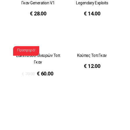
Γκαν Generation V.1
Legendary Exploits
€
28.00
€
14.00
Προσφορά!
Ζακέτα δυο πλευρών Τοπ
Κούπες Τοπ Γκαν
Γκαν
€
12.00
€
60.00
€
70.00