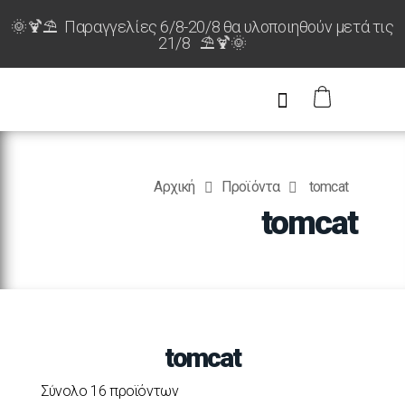
🌞🍹⛱️ Παραγγελίες 6/8-20/8 θα υλοποιηθούν μετά τις
21/8 ⛱️🍹🌞
Αρχική
Προϊόντα
tomcat
tomcat
tomcat
Σύνολο 16 προϊόντων