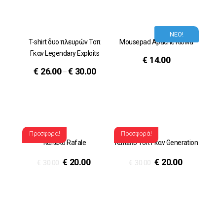
ΝΕΟ!
T-shirt δυο πλευρών Τοπ
Mousepad Apache Kiowa
Γκαν Legendary Exploits
€
14.00
€
26.00
€
30.00
–
Προσφορά!
Προσφορά!
Καπέλο Rafale
Καπέλο Τοπ Γκαν Generation
€
20.00
€
20.00
€
30.00
€
30.00