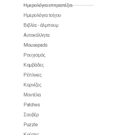
Ημερολόγια επιτραπέζια
Ημερολόγια τοίχου
Βιβλία - άλμπουμ
Aυτοκόλλητα
Mousepads
Ρουχισμός
Καμβάδες
Ρέπλικες
Κορνίζες
Μοντέλα
Patches
Σουβέρ
Puzzle
Κούπες