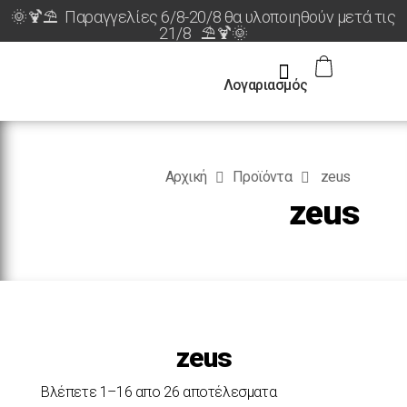
🌞🍹⛱️ Παραγγελίες 6/8-20/8 θα υλοποιηθούν μετά τις
21/8 ⛱️🍹🌞
Λογαριασμός
Αρχική
Προϊόντα
zeus
zeus
zeus
Βλέπετε 1–16 απο 26 αποτέλεσματα