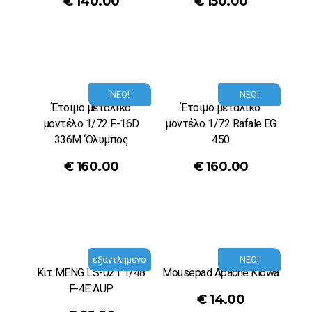
€
140.00
€
150.00
ΝΕΟ!
ΝΕΟ!
Έτοιμο μεταλικό
Έτοιμο μεταλικό
μοντέλο 1/72 F-16D
μοντέλο 1/72 Rafale EG
336M ‘Ολυμπος
450
€
160.00
€
160.00
εξαντλημένο
ΝΕΟ!
Κιτ MENG LS-021 1/48
Mousepad Apache Kiowa
F-4E AUP
€
14.00