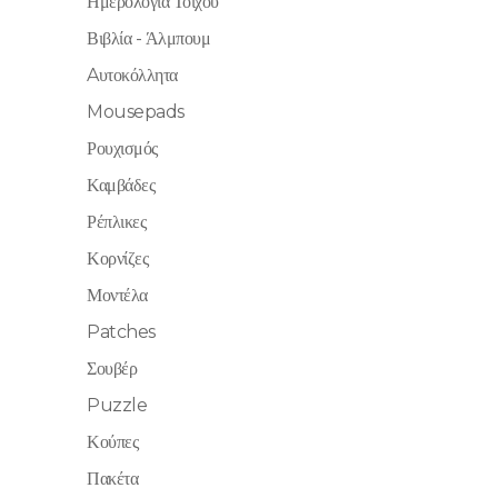
Ημερολόγια Τοίχου
Βιβλία - Άλμπουμ
Aυτοκόλλητα
Mousepads
Ρουχισμός
Καμβάδες
Ρέπλικες
Κορνίζες
Μοντέλα
Patches
Σουβέρ
Puzzle
Κούπες
Πακέτα