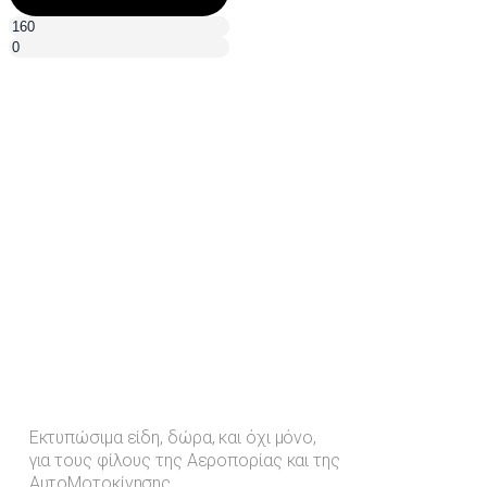
Εκτυπώσιμα είδη, δώρα, και όχι μόνο,
για τους φίλους της Αεροπορίας και της
ΑυτοΜοτοκίνησης.