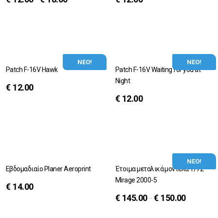
–
ΝΕΟ!
ΝΕΟ!
Patch F-16V Hawk
Patch F-16V Waiting for you at
Night
€
12.00
€
12.00
ΝΕΟ!
Εβδομαδιαίο Planer Aeroprint
Έτοιμα μεταλικά μοντέλα 1/72
Mirage 2000-5
€
14.00
€
145.00
€
150.00
–