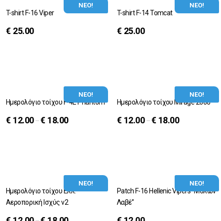
ΝΕΟ!
ΝΕΟ!
T-shirt F-16 Viper
T-shirt F-14 Tomcat
€
25.00
€
25.00
ΝΕΟ!
ΝΕΟ!
Ημερολόγιο τοίχου F-4E Phantom
Ημερολόγιο τοίχου Mirage 2000
€
12.00
€
18.00
€
12.00
€
18.00
–
–
ΝΕΟ!
ΝΕΟ!
Ημερολόγιο τοίχου Ελλ.
Patch F-16 Hellenic Vipers “Μολών
Αεροπορική Ισχύς v2
Λαβέ”
€
12.00
€
18.00
€
12.00