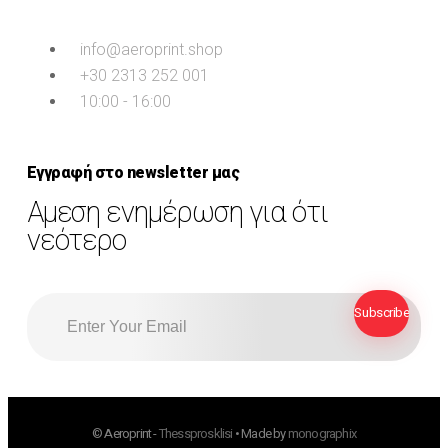
info@aeroprint.shop
+30 2313 252 001
10:00 - 16:00
Εγγραφή στο newsletter μας
Αμεση ενημέρωση για ότι
νεότερο
© Aeroprint -
Thessprosklisi
• Made by
monographix