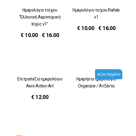
Ημερολόγιο τοίχου
Ημερολόγιο τοίχου Rafale
“Ελληνική Αεροπορική
v1
Ισχύς v1”
€
10.00
€
16.00
–
€
10.00
€
16.00
–
εξαντλημένο
Επιτραπέζιο ημερολόγιο
Ημερήσιο ημερολόγιο
Aero Action Art
Organizer / Ατζέντα
€
12.00