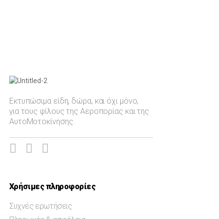
Rafale
Τοπ Γκαν
Phantom
Φιλτράρισμα
Auto-Moto
Mirage 2000
Spitfire MJ755
Εκτυπώσιμα είδη, δώρα, και όχι μόνο,
για τους φίλους της Αεροπορίας και της
AH-64 Apache
ΑυτοΜοτοκίνησης.
Πολιτική Αεροπορία
Ελληνική Αεροπορική Ισχύς
Ελληνική Αεροπορική Εκπαίδευση
Ημερολόγια Επιτραπέζια
Χρήσιμες πληροφορίες
Ημερολόγια Τοίχου
Συχνές ερωτήσεις
Βιβλία - Άλμπουμ