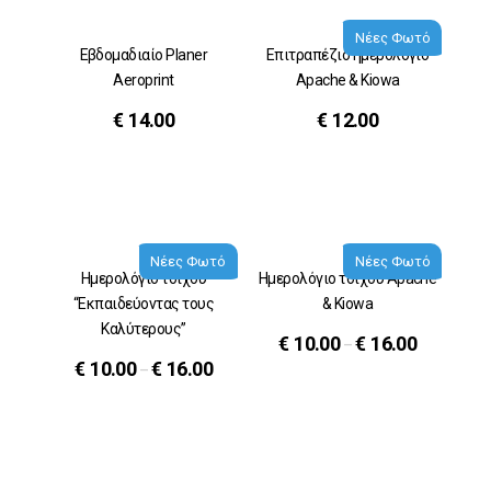
Νέες Φωτό
Εβδομαδιαίο Planer
Επιτραπέζιο ημερολόγιο
Aeroprint
Apache & Kiowa
€
14.00
€
12.00
Νέες Φωτό
Νέες Φωτό
Ημερολόγιο τοίχου
Ημερολόγιο τοίχου Apache
“Εκπαιδεύοντας τους
& Kiowa
Καλύτερους”
€
10.00
€
16.00
–
€
10.00
€
16.00
–