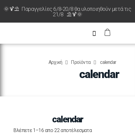
🌞🍹⛱️ Παραγγελίες 6/8-20/8 θα υλοποιηθούν μετά τις
21/8 ⛱️🍹🌞
Αρχική
Προϊόντα
calendar
calendar
calendar
Βλέπετε 1–16 απο 22 αποτέλεσματα