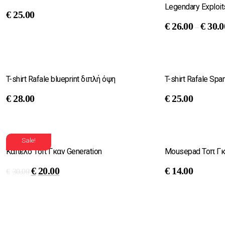
Legendary Exploit
€
25.00
€
26.00
€
30.0
–
T-shirt Rafale blueprint διπλή όψη
T-shirt Rafale Spar
€
28.00
€
25.00
Sale!
Καπέλο Τοπ Γκαν Generation
Mousepad Τοπ Γκα
€
20.00
€
14.00
€
30.00