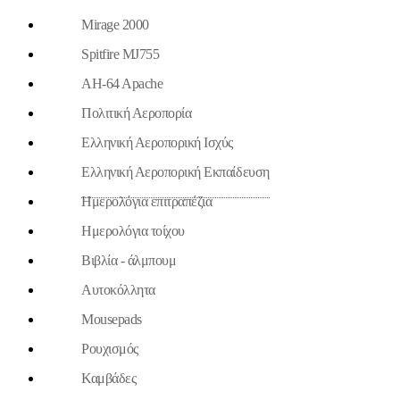
Mirage 2000
Spitfire MJ755
AH-64 Apache
Πολιτική Αεροπορία
Ελληνική Αεροπορική Ισχύς
Ελληνική Αεροπορική Εκπαίδευση
Ημερολόγια επιτραπέζια
Ημερολόγια τοίχου
Βιβλία - άλμπουμ
Aυτοκόλλητα
Mousepads
Ρουχισμός
Καμβάδες