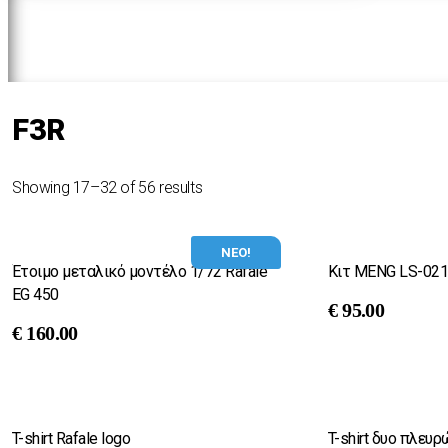
F3R
Showing 17–32 of 56 results
ΝΕΟ!
Έτοιμο μεταλικό μοντέλο 1/72 Rafale
Κιτ MENG LS-021
EG 450
€
95.00
€
160.00
T-shirt Rafale logo
T-shirt δυο πλευ