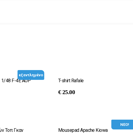
εξαντλημένο
 1/48 F-4E AUP
T-shirt Rafale
€
25.00
ΝΕΟ!
ρών Τοπ Γκαν
Mousepad Apache Kiowa