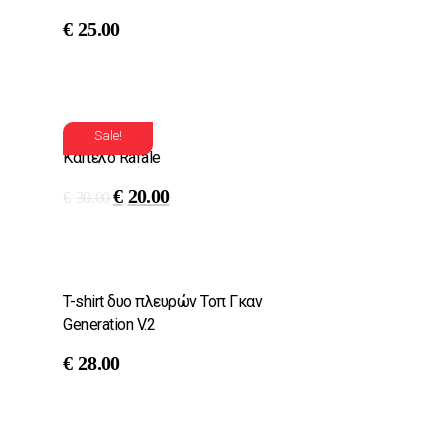
€
25.00
Sale!
Καπέλο Rafale
€
20.00
€
30.00
T-shirt δυο πλευρών Τοπ Γκαν
Generation V.2
€
28.00