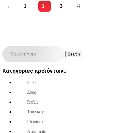
←
1
3
4
→
2
Κατηγορίες προϊόντων
F-16
Ζεύς
Rafale
Τοπ γκαν
Phantom
Auto-moto