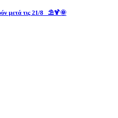
ύν μετά τις 21/8 ⛱️🍹🌞