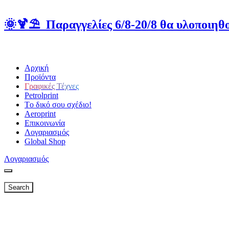
🌞🍹⛱️ Παραγγελίες 6/8-20/8 θα υλοποιηθο
Αρχική
Προϊόντα
Γραφικές Τέχνες
Petrolprint
Tο δικό σου σχέδιο!
Aeroprint
Επικοινωνία
Λογαριασμός
Global Shop
Λογαριασμός