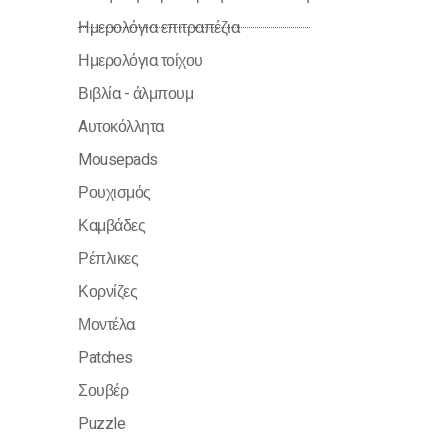
Ημερολόγια επιτραπέζια
Ημερολόγια τοίχου
Βιβλία - άλμπουμ
Aυτοκόλλητα
Mousepads
Ρουχισμός
Καμβάδες
Ρέπλικες
Κορνίζες
Μοντέλα
Patches
Σουβέρ
Puzzle