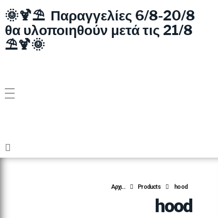
🌞🍹⛱️ Παραγγελίες 6/8-20/8
θα υλοποιηθούν μετά τις 21/8
⛱️🍹🌞
Αρχι...
Products
hood
hood