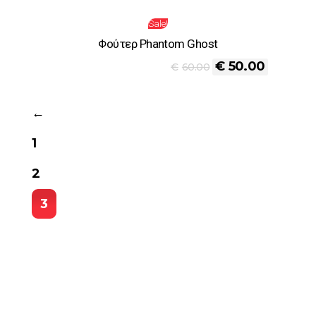
Sale!
Φούτερ Phantom Ghost
€
50.00
€
60.00
←
1
2
3