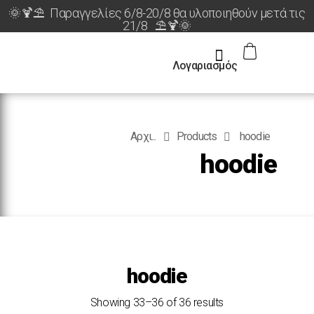
🌞🍹⛱️ Παραγγελίες 6/8-20/8 θα υλοποιηθούν μετά τις
21/8 ⛱️🍹🌞
Λογαριασμός
Αρχι...
Products
hoodie
hoodie
hoodie
Showing 33–36 of 36 results