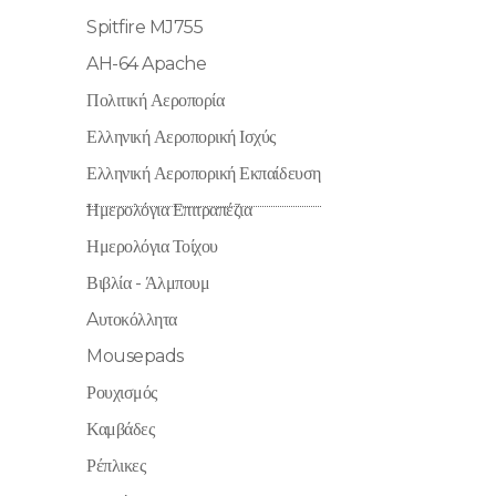
Spitfire MJ755
AH-64 Apache
Πολιτική Αεροπορία
Ελληνική Αεροπορική Ισχύς
Ελληνική Αεροπορική Εκπαίδευση
Ημερολόγια Επιτραπέζια
Ημερολόγια Τοίχου
Βιβλία - Άλμπουμ
Aυτοκόλλητα
Mousepads
Ρουχισμός
Καμβάδες
Ρέπλικες